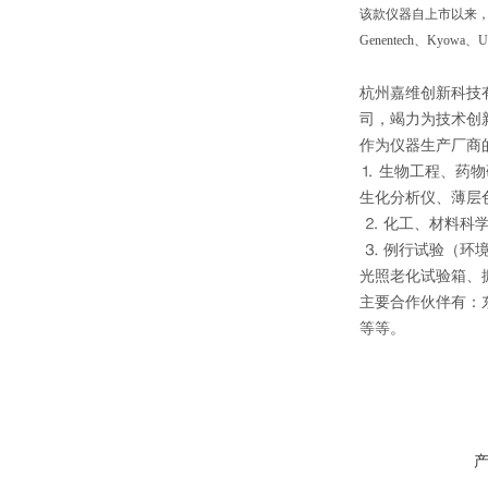
该款仪器自上市以来，立即引
Genentech、Kyo
杭州嘉维创新科技
司，竭力为技术创
作为仪器生产厂商
⒈ 生物工程、药
生化分析仪、薄层
⒉ 化工、材料科
⒊ 例行试验（环
光照老化试验箱、
主要合作伙伴有：东京理
等等。