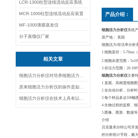
LCR-1300柱型连续流动反应系统
MCR-1000柱型连续流动反应装置
产品介绍：
MF-1000薄膜蒸发仪
细胞活力分析仪
系统
产
分子蒸馏仪厂家
原产地： 美国
细胞活力/存活率分析
1.
细胞直径：5-70um（
相关文章
2.细胞浓度范围：5x10
3.存活力范围：20-100
细胞活力分析仪对培养细胞活力存活分析
细胞活力分析仪
主要
1.
直观、高精度细胞图
原来细胞活力分析仪的操作是如此简单
2.全自动分析，分析时
3.每个样品多达100
细胞活力分析仪在技术上具有以下八大特点
4.生物过程的监察、
5.图像、图形、数据
介绍
贝克曼库尔特公司开
的分析统计手段，极