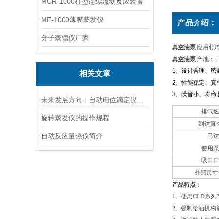
MCR-1000柱型连续流动反应装置
MF-1000薄膜蒸发仪
产品介绍：
分子蒸馏仪厂家
真空油泵
应用领
真空油泵
产地：
1
、设计合理、密
相关文章
2
、性能稳定、真
3
、噪音小、寿命
未来发展方向：自动电位滴定仪的智能化与多功能化
排气速
旋转蒸发仪的操作规程
到达真
自动反应量热仪简介
马达
使用泵
吸口口
外部尺寸
产品特点：
1
、使用GLD系列
2、强制给油机构