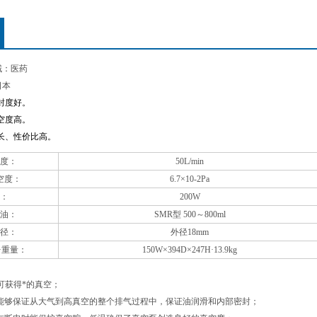
域：医药
日本
封度好。
空度高。
长、性价比高。
度：
50L/min
空度：
6.7
×10-2Pa
：
200W
油：
SMR
型 500～800ml
径：
外径18mm
·重量：
150W
×394D×247H·13.9kg
可获得*的真空；
能够保证从大气到高真空的整个排气过程中，保证油润滑和内部密封；