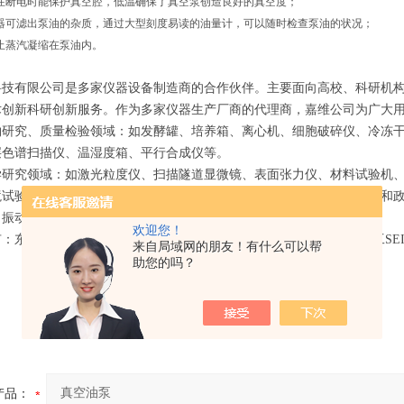
在断电时能保护真空腔，低温确保了真空泵创造良好的真空度；
器可滤出泵油的杂质，通过大型刻度易读的油量计，可以随时检查泵油的状况；
止蒸汽凝缩在泵油内。
科技有限公司是多家仪器设备制造商的合作伙伴。主要面向高校、科研机
术创新科研创新服务。作为多家仪器生产厂商的代理商，嘉维公司为广大用
物研究、质量检验领域：如发酵罐、培养箱、离心机、细胞破碎仪、冷冻
层色谱扫描仪、温湿度箱、平行合成仪等。
学研究领域：如激光粒度仪、扫描隧道显微镜、表面张力仪、材料试验机
境试验）仪器，主要面向电器、通讯、仪器仪表、电子、汽车制造企业和
、振动台、材料试验机、硬度机等。
欢迎您！
京理化EYELA、贝克曼库尔特BECKMAN COULTER、PE、精工SEIKO、
来自局域网的朋友！有什么可以帮
助您的吗？
产品：