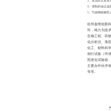
3、逆流防止装置
4、强制的油过滤
5、气镇阀能够防
杭州嘉维创新
司，竭力为技
生物工程、药
化分析仪、薄
化工、材料科
例行试验（环
照老化试验箱
主要合作伙伴有：东
等等。