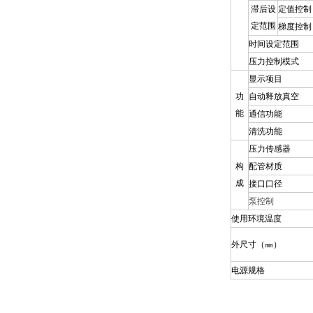
滞后设
定值控制
定范围
梯度
控制
时间设定范围
压力控制模式
显示项目
功
自动释放真空
能
通信功能
清洗功能
压力
传
感器
构
配管材质
成
接口口径
泵控制
使用环境温度
外尺寸
（
㎜
）
电源规格