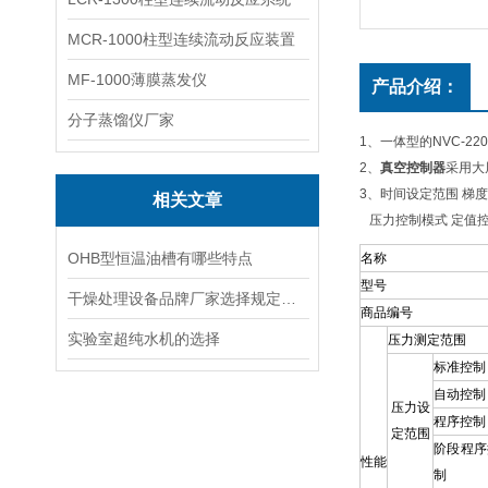
MCR-1000柱型连续流动反应装置
MF-1000薄膜蒸发仪
产品介绍：
分子蒸馏仪厂家
1、一体型的NVC-220
2、
真空控制器
采用大
3、时间设定范围 梯度控
相关文章
压力控制模式 定值
OHB型恒温油槽有哪些特点
名称
型
号
干燥处理设备品牌厂家选择规定应用
商品编号
实验室超纯水机的选择
压力测定范围
标准控制
自动控制
压力设
程序控制
定范围
阶段程序
性能
制