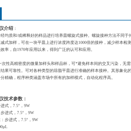
仪
介绍
：
于经均质和/或稀释好的样品进行培养皿螺旋式接种。螺旋接种方法不同于
减式加样，可在一块平皿上进行浓度跨度达1000倍的接种，减少样本检
效率，自1970年应用以来，得到广泛的认可和应用。
t 2采用一次性高精密度的微量加样头和样品杯，可*避免样本间的交叉污染
证结果可靠性。可对各种类型的琼脂平皿进行准确的样本接种。其形象化
十分精确，程序种类涵盖市场中所有的加样模式，自动化程序高。
仪
技术参数：
式，7.5°，9W
进式，7.5°，9W
步进式，7.5°，9W
0µL