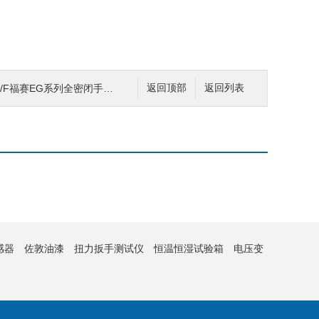
BD/F福赛EG系列全密闭手套箱
返回顶部
返回列表
感器
佐敦油漆
扭力扳手测试仪
恒温恒湿试验箱
电压变