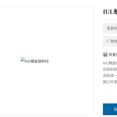
IU
更新时间
厂商
简要
IUL螺旋
优异的
高精度
接口丰