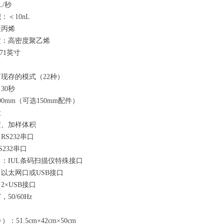
L/秒
＜10nL
聚丙烯
质：高密度聚乙烯
71英寸
％
现存的模式（22种）
30秒
0mm（可选150mm配件）
设
置、加样体积
S232串口
232串口
：IUL条码扫描仪特殊接口
以太网口或USB接口
×USB接口
，50/60Hz
51.5cm×42cm×50cm