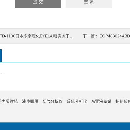
FD-1100日本东京理化EYELA 喷雾冻干造粒装置
下一篇 :
EGP483024A
.
子力显微镜
液质联用
烟气分析仪
碳硫分析仪
东亚液氮罐
扭矩传