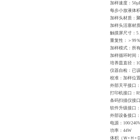
加样速度：50µ
每步小放液体积：
加样头材质：
加样头活塞材
触摸屏尺寸：5.
重复性：＞99
加样模式：所有
加样循环时间：
培养皿直径：10
仪器自检：已
校准：加样位
外部天平接口：R
打印机接口：RS
条码扫描仪接口
软件升级接口：
外部设备接口：2
电源：100/240V
功率：44W
体积（Ｗ×Ｈ×Ｄ）：