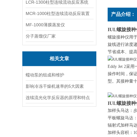
LCR-1300柱型连续流动反应系统
MCR-1000柱型连续流动反应装置
产品介绍：
MF-1000薄膜蒸发仪
IUL螺旋接种
分子蒸馏仪厂家
螺旋接种仪用
旋线进行浓度递
节省成本、提高
相关文章
Eddy Je
操作时间，保
蠕动泵的组成和维护
型。其接种量
影响冷冻干燥机速率的5大因素
连续流光化学反应器的原理和特点
IUL螺旋接种
加样头马达：步进
平板螺旋马达：步
辐射式加样马达：
加样头容积：10