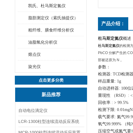
凯氏、杜马斯定氮仪
脂肪测定仪（索氏抽提仪）
产品介绍：
粗纤维、膳食纤维分析仪
杜马斯定氮仪
概述
油脂氧化分析仪
杜马斯定氮仪
的检测方
PbCO 分解产生的
熔点仪
部被还原为 N 。
旋光仪
参数：
检测器: TCD检
点击更多分类
样品重量: 1g
自动进样器: 100
新品推荐
重现性 （RSD）: <
回收率 : > 99.5%
检测下限: 0.01mgN
自动电位滴定仪
载气要求: 氦气99.9
LCR-1300柱型连续流动反应系统
氧气99.999% （纯
压缩空气或氮气要求: 
MCR-1000柱型连续流动反应装置