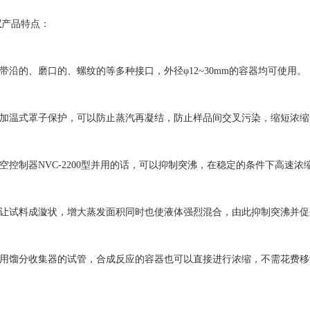
仪
产品特点：
沿的、磨口的、螺纹的等多种接口，外径φ12~30mm的容器均可使用。
加温式罩子保护，可以防止蒸汽再凝结，防止样品间交叉污染，缩短浓缩
控制器NVC-2200型并用的话，可以抑制突沸，在稳定的条件下高速浓
让试料成漩状，增大蒸发面积同时也使液体强烈混合，由此抑制突沸并促
用馏分收集器的试管，合成反应的容器也可以直接进行浓缩，不需花费移