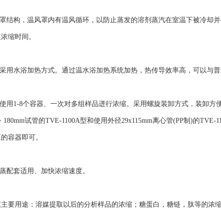
罩结构，温风罩内有温风循环，以防止蒸发的溶剂蒸汽在室温下被冷却并
短浓缩时间。
采用水浴加热方式。通过温水浴加热系统加热，热传导效率高，可以与普
用1-8个容器、一次对多组样品迸行浓缩。采用螺旋装卸方式，装卸方便并适用于
8x 100 ~ 180mm试管的TVE-1100A型和使用外径29x115mm离心管(P
应的容器即可。
蒸配套适用、加快浓缩速度。
要用途：溶媒提取以后的分析样品的浓缩；糖蛋白，糖链，肽等的浓缩