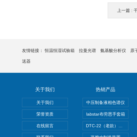
上一篇 :
友情链接：
恒温恒湿试验箱
拉曼光谱
氨基酸分析仪
原
送器
关于我们
热销产品
关于我们
中压制备液相色谱仪
荣誉资质
labstar布劳恩手套箱
在线留言
DTC-22（老款）隔膜真空泵