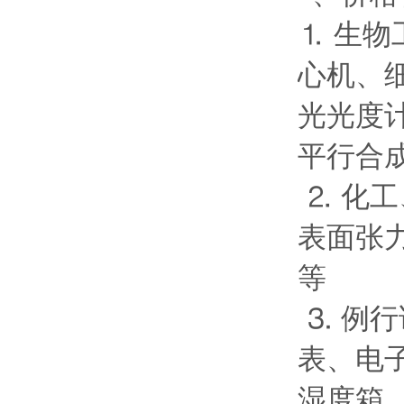
⒈ 生
心机、
光光度
平行合
⒉ 化
表面张
等
⒊ 例
表、电
湿度箱