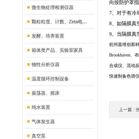
向按防护罩指
微生物处理检测仪器
7、对于有冷
颗粒粒度、计数、Zeta电位分析仪器
8、如隔膜真
9、当隔膜真
发酵、培养装置
杭州嘉维创新科
箱体类产品、实验室家具
Brookhav
物性分析仪器
合成仪、流动
快速制备色谱
温度循环控制设备
振荡器、摇床
纯水装置
上一篇 :
气体发生器
真空泵