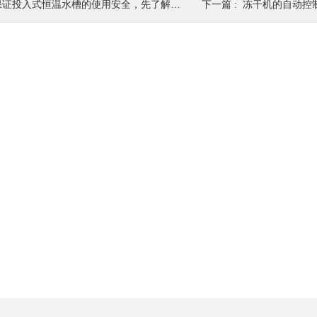
保证投入式恒温水槽的使用安全，先了解使用方法
下一篇 :
冻干机的自动控