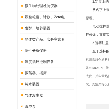
2.定义上的
微生物处理检测仪器
从名字上来看
颗粒粒度、计数、Zeta电位分析仪器
原理。
电动搅拌器的
发酵、培养装置
行传递，直接
箱体类产品、实验室家具
3.选择注意
物性分析仪器
至于选择的什
杭州嘉维创新科技
温度循环控制设备
恩MBRAUN、
振荡器、摇床
成仪、反应量热
纯水装置
仪、真空泵等设
气体发生器
真空泵