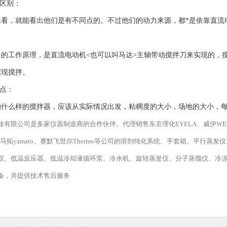
区别：
，就能看出他们是有不同点的。不过他们的动力来源，都*是依靠直流电
工作原理，是直流电动机<也可以叫马达>主轴带动搅拌刀来实现的，搅
实现搅拌。
点：
么样的搅拌器，应该从实际情况出发，粘稠度的大小，场地的大小，每
有限公司是多家仪器制造商的合作伙伴。代理销售东京理化EYELA、威伊WELCH、日立
雅马拓yamato、赛默飞世尔Thermo等公司的溶剂纯化系统、手套箱、平行
仪、低温反应器、低温冷却液循环泵、冷水机、旋转蒸发仪、分子蒸馏仪、冷
备，并提供技术售后服务