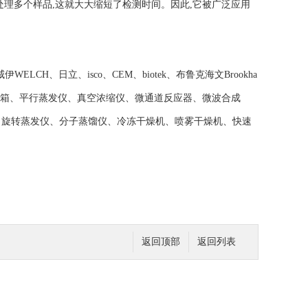
理多个样品,这就大大缩短了检测时间。因此,它被广泛应用
H、日立、isco、CEM、biotek、布鲁克海文Brookha
统、手套箱、平行蒸发仪、真空浓缩仪、微通道反应器、微波合成
、旋转蒸发仪、分子蒸馏仪、冷冻干燥机、喷雾干燥机、快速
返回顶部
返回列表