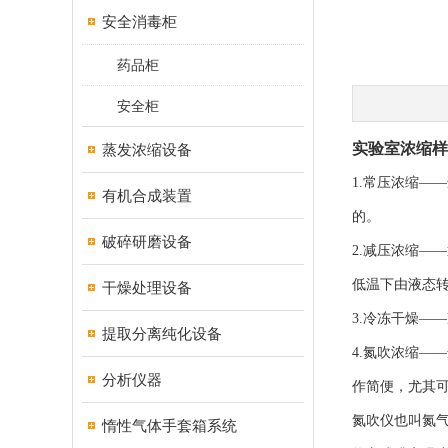
安全消毒柜
药品柜
安全柜
实验室浓缩样
蒸发浓缩设备
1.常压浓缩
有机合成装置
的。
破碎研磨设备
2.减压浓缩
低温下由液态
干燥处理设备
3.冷冻干燥—
提取分离纯化设备
4.氮吹浓缩
分析仪器
作简便，尤其
氮吹仪也叫氮
惰性气体手套箱系统