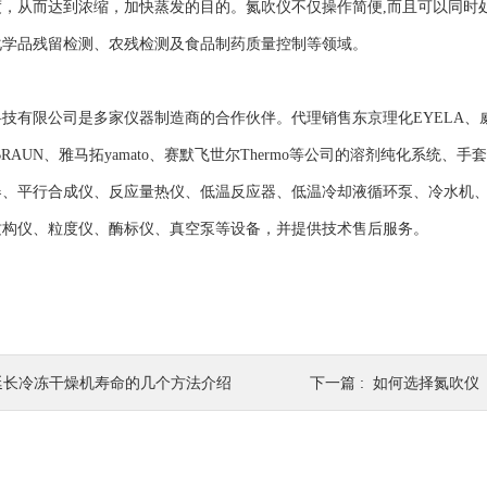
，从而达到浓缩，加快蒸发的目的。氮吹仪不仅操作简便,而且可以同时处
化学品残留检测、农残检测及食品制药质量控制等领域。
有限公司是多家仪器制造商的合作伙伴。代理销售东京理化EYELA、威伊WELC
MBRAUN、雅马拓yamato、赛默飞世尔Thermo等公司的溶剂纯化系
器、平行合成仪、反应量热仪、低温反应器、低温冷却液循环泵、冷水机
质构仪、粒度仪、酶标仪、真空泵等设备，并提供技术售后服务。
延长冷冻干燥机寿命的几个方法介绍
下一篇 :
如何选择氮吹仪