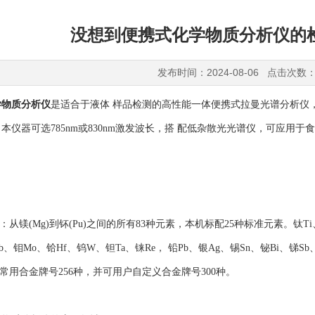
没想到便携式化学物质分析仪的
发布时间：2024-08-06 点击次数：
学物质分析仪
是适合于液体 样品检测的高性能一体便携式拉曼光谱分析仪
本仪器可选785nm或830nm激发波长，搭 配低杂散光光谱仪，可应用
：
镁(Mg)到钚(Pu)之间的所有83种元素，本机标配25种标准元素。钛Ti、
Nb、钼Mo、铪Hf、钨W、钽Ta、铼Re， 铅Pb、银Ag、锡Sn、铋Bi、锑Sb
用合金牌号256种，并可用户自定义合金牌号300种。