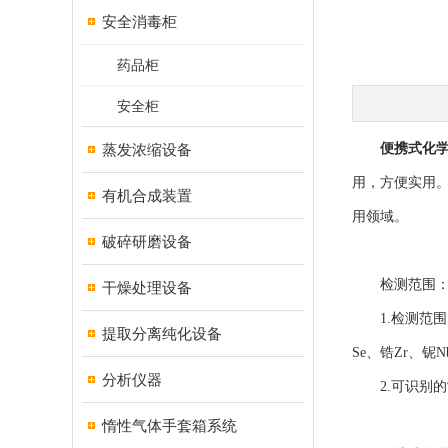
安全消毒柜
药品柜
安全柜
蒸发浓缩设备
便携式化
用，方便实用。
有机合成装置
用领域。
破碎研磨设备
检测范围
干燥处理设备
1.检测范围：从
提取分离纯化设备
Se、锆Zr、铌
分析仪器
2.可识别的常
惰性气体手套箱系统