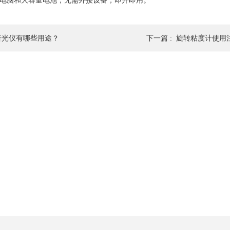
电脑和大容量电池，无需外接设备，即开即用。
折光仪有哪些用途？
下一篇 :
旋转粘度计使用