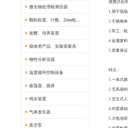
便携式化学物
微生物处理检测仪器
1.用于现场
颗粒粒度、计数、Zeta电位分析仪器
2.不锈钢来
3.军工、航
发酵、培养装置
4.金属废料
箱体类产品、实验室家具
5.质量保证
物性分析仪器
特点：
温度循环控制设备
1.一体式掀
振荡器、摇床
2.无风扇的
纯水装置
3.交互式人
4.内置基础
气体发生器
5.大电池容
真空泵