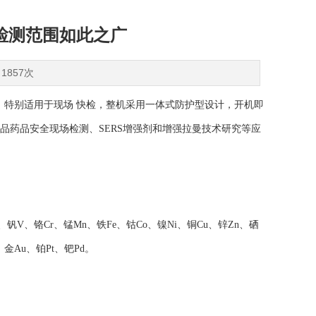
检测范围如此之广
1857次
，特别适用于现场 快检，整机采用一体式防护型设计，开机即
于食品药品安全现场检测、SERS增强剂和增强拉曼技术研究等应
钒V、铬Cr、锰Mn、铁Fe、钴Co、镍Ni、铜Cu、锌Zn、硒
、金Au、铂Pt、钯Pd。