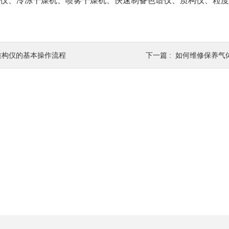
仪、冷冻干燥机、喷雾干燥机、快速制备色谱仪、质构仪、粒度
质构仪的基本操作流程
下一篇 :
如何维修保养气