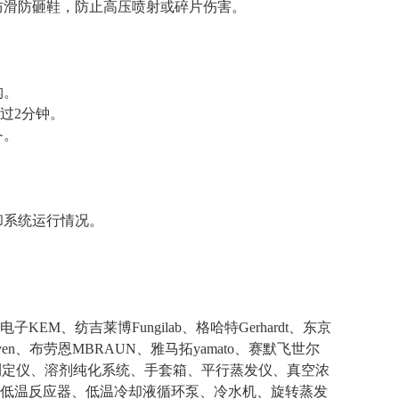
防滑防砸鞋，防止高压喷射或碎片伤害。
构。
超过2分钟。
备。
却系统运行情况。
电子
KEM、纺吉莱博Fungilab、格哈特Gerhardt、东京
haven、布劳恩MBRAUN、雅马拓yamato、赛默飞世尔
素测定仪、溶剂纯化系统、手套箱、平行蒸发仪、真空浓
低温反应器、低温冷却液循环泵、冷水机、旋转蒸发