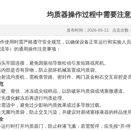
均质器操作过程中需要注意
发布时间：2026-05-11 点击次数
作使用时需严格遵守安全规范
‌，以确保设备正常运行和实验人
流等）的通用操作注意事项：
插头牢固连接，避免因振动导致松动引发短路或死机。
器内部是否有异物，防止损坏机械装置或均质袋。
微射流均质机，需检查管路、密封件、阀门及金刚石交互容腔是
范
坚硬、骨状、冰冻或尖锐样品，以防破坏均质袋或堵塞微通道。
应先缓化解冻后再进行均质处理。
量需适中，避免过少影响均质效果或过多导致过载。
性无菌均质袋，防止交叉污染，并建议对易堵塞移液器的样品使
全
备运行时打开均质器门
‌，防止样液飞溅；若需暂停，应先按“开/