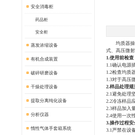
安全消毒柜
药品柜
安全柜
均质器操
蒸发浓缩设备
式、高压微射
1.
使用前检查
有机合成装置
1.1
确认电源
1.2
检查均质
破碎研磨设备
1.3
对于高压
干燥处理设备
2.
样品处理规
2.1
避免处理
提取分离纯化设备
2.2
冷冻样品
2.3
样品加入
分析仪器
2.4
使用一次
3.
操作过程安
惰性气体手套箱系统
3.1
严禁在设