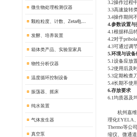
3.2
操作过程
微生物处理检测仪器
3.3
高速旋转
3.4
操作期间
颗粒粒度、计数、Zeta电位分析仪器
4.
参数设置与
4.1
根据样品
发酵、培养装置
4.2
对于
pri
4.3
可通过调
箱体类产品、实验室家具
5.
环境与设备
5.1
设备应放
物性分析仪器
5.2
使用后及
5.3
定期检查
温度循环控制设备
5.4
长期不使
6.
存放要求
振荡器、摇床
6.1
均质器及
纯水装置
杭州嘉维
气体发生器
理化EYELA、
Thermo
真空泵
缩仪、微通道