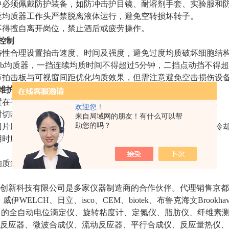
中必须佩戴防护装备，如防冲击护目镜、耐溶剂手套、实验服和
类均质器工作头严禁脱离液体运行，避免空转损坏转子。
不得擅自离开岗位，禁止酒后或疲劳操作。
控制
特性合理设置拍击速度、时间及强度，避免过度均质破坏细胞结
bolab均质器，一挡连续均质时间不得超过5分钟，二挡点动挡不得
节拍击板与可视窗间距优化均质效果，但需注意避免空击损伤设
维护
置在平整、通风、干燥的环境中，远离易燃易爆和腐蚀性物品。
欢迎您！
时切断电源，清理残留物，用提取液清洗均质杯并倒置控干。
来自局域网的朋友！有什么可以帮
助您的吗？
刀片磨损、电刷状态（长度小于
6mm需更换）、液压油液位及冷
用时应断电并拔掉插头，防止电子元件老化。
均质袋应存放在阴凉、避光、避酸碱处，防止材料老化。
创新科技有限公司是多家仪器制造商的合作伙伴。代理销售京都
威伊WELCH、日立、isco、CEM、biotek、布鲁克海文Brook
等公司的全自动电位滴定仪、旋转粘度计、定氮仪、脂肪仪、纤维
反应器、微波合成仪、流动反应器、平行合成仪、反应量热仪、